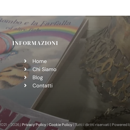
ea
ra
a
INFORMAZIONI
Home
Chi Siamo
Blog
Contatti
2021 -
2026 |
Privacy Policy
|
Cookie Policy
| Tutti i diritti riservati | Powered