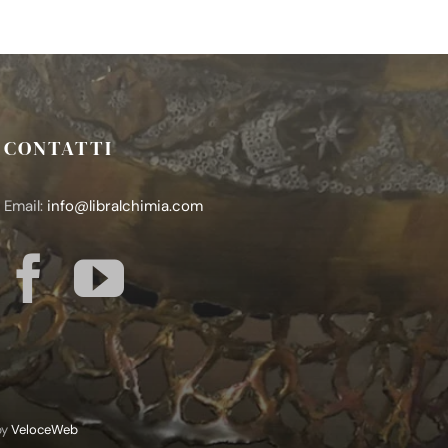
CONTATTI
Email:
info@libralchimia.com
 by
VeloceWeb