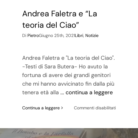
Andrea Faletra e “La
teoria del Ciao”
Di
Pietro
Giugno 25th, 2021
Libri
,
Notizie
Andrea Faletra e "La teoria del Ciao".
-Testi di Sara Butera- Ho avuto la
fortuna di avere dei grandi genitori
che mi hanno avvicinato fin dalla più
tenera età alla
... continua a leggere
su
Continua a leggere
Commenti disabilitati
Andrea
Faletra
e
“La