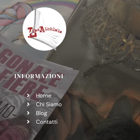
teoria
del
Ciao”
INFORMAZIONI
Home
Chi Siamo
Blog
Contatti