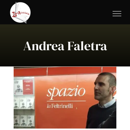
Salta
al
contenuto
Andrea Faletra