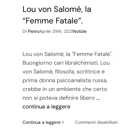
Lou von Salomé, la
“Femme Fatale”.
Di
Pietro
Aprile 29th, 2021
Notizie
Lou von Salomé, la "Femme Fatale".
Buongiorno cari libralchimisti. Lou
von Salomé, filosofa, scrittrice e
prima donna psicoanalista russa,
crebbe in un ambiente che certo
non si poteva definire libero
...
continua a leggere
su
Continua a leggere
Commenti disabilitati
Lou
von