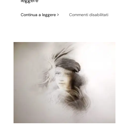
leggere
su
Continua a leggere
Commenti disabilitati
Frank
Zappa:
Genio
contro