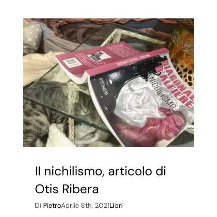
Salomé,
la
“Femme
Fatale”.
Il nichilismo, articolo di
Otis Ribera
Di
Pietro
Aprile 8th, 2021
Libri