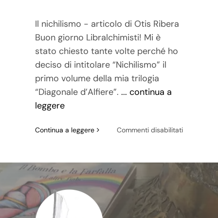
Il nichilismo - articolo di Otis Ribera
Buon giorno Libralchimisti! Mi è
stato chiesto tante volte perché ho
deciso di intitolare “Nichilismo” il
primo volume della mia trilogia
“Diagonale d’Alfiere”.
... continua a
leggere
su
Continua a leggere
Commenti disabilitati
Il
nichilismo,
articolo
di
Otis
Ribera