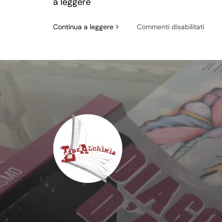
a leggere
su
Continua a leggere
Commenti disabilitati
ESER
LA
TUA
MEN