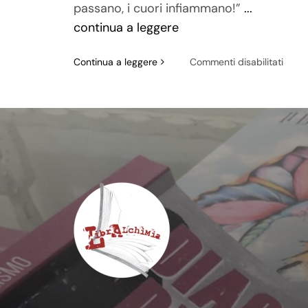
passano, i cuori infiammano!”
...
continua a leggere
su
Continua a leggere
Commenti disabilitati
Che
bel
fresc
c’è
a
Viggi