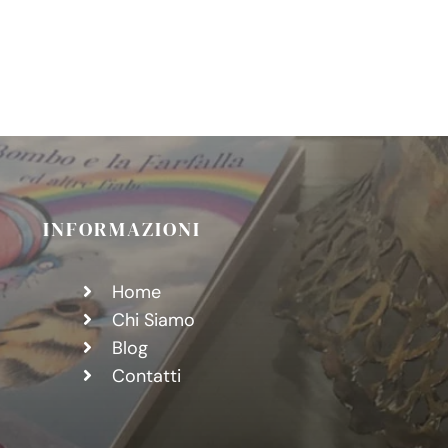
tina
ami
llo
gna
INFORMAZIONI
Home
Chi Siamo
Blog
Contatti