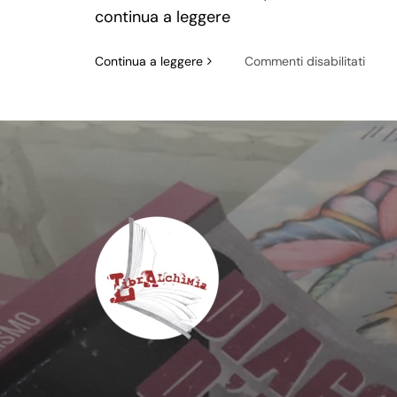
continua a leggere
su
Continua a leggere
Commenti disabilitati
Valen
Beltr
e
il
caste
di
Vogo