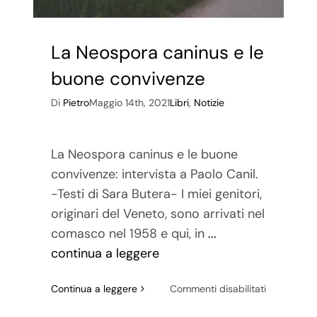
La Neospora caninus e le
buone convivenze
Di
Pietro
Maggio 14th, 2021
Libri
,
Notizie
La Neospora caninus e le buone
convivenze: intervista a Paolo Canil.
-Testi di Sara Butera- I miei genitori,
originari del Veneto, sono arrivati nel
comasco nel 1958 e qui, in
...
continua a leggere
su
Continua a leggere
Commenti disabilitati
La