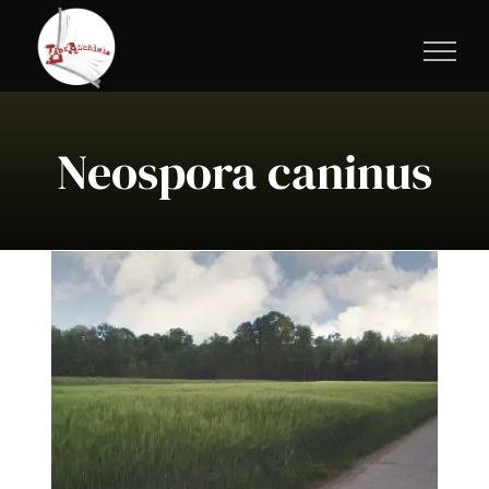
Salta
al
contenuto
Neospora caninus