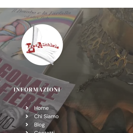
Neospora
caninus
e
le
buone
convivenze
INFORMAZIONI
Home
Chi Siamo
Blog