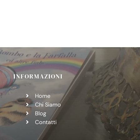
ere
ne
”
INFORMAZIONI
Home
Chi Siamo
Blog
Contatti