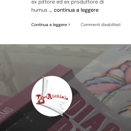
ex pittore ed ex produttore di
humus
... continua a leggere
su
Continua a leggere
Commenti disabilitati
Rilke:
“Lett
a
un
giova
poeta