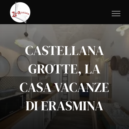
Salta
al
contenuto
CASTELLANA
GROTTE, LA
CASA VACANZE
DI ERASMINA