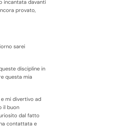
vo incantata davanti
 ancora provato,
iorno sarei
queste discipline in
ere questa mia
 e mi divertivo ad
o il buon
riosito dal fatto
 ha contattata e