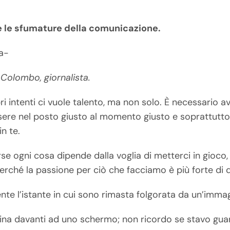
 le sfumature della comunicazione.
ra-
 Colombo, giornalista.
pri intenti ci vuole talento, ma non solo. È necessario a
ssere nel posto giusto al momento giusto e soprattutt
n te.
e ogni cosa dipende dalla voglia di metterci in gioco, d
erché la passione per ciò che facciamo è più forte di
te l’istante in cui sono rimasta folgorata da un’immag
zina davanti ad uno schermo; non ricordo se stavo gua