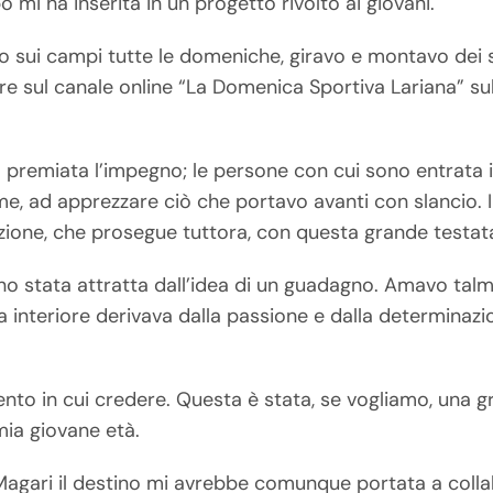
mi ha inserita in un progetto rivolto ai giovani.
 sui campi tutte le domeniche, giravo e montavo dei s
re sul canale online “La Domenica Sportiva Lariana” sul
 premiata l’impegno; le persone con cui sono entrata 
di me, ad apprezzare ciò che portavo avanti con slancio
razione, che prosegue tuttora, con questa grande testata
no stata attratta dall’idea di un guadagno. Amavo tal
ta interiore derivava dalla passione e dalla determinazi
tento in cui credere. Questa è stata, se vogliamo, una g
mia giovane età.
 Magari il destino mi avrebbe comunque portata a coll