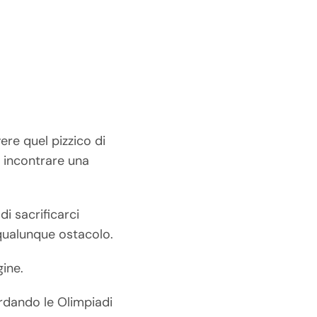
vere quel pizzico di
o incontrare una
i sacrificarci
 qualunque ostacolo.
ine.
rdando le Olimpiadi