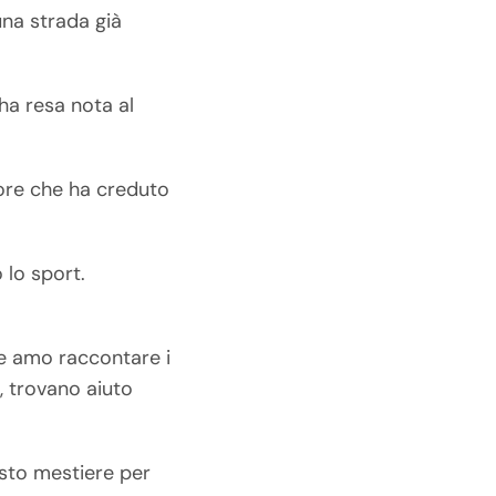
una strada già
ha resa nota al
tore che ha creduto
 lo sport.
he amo raccontare i
, trovano aiuto
esto mestiere per