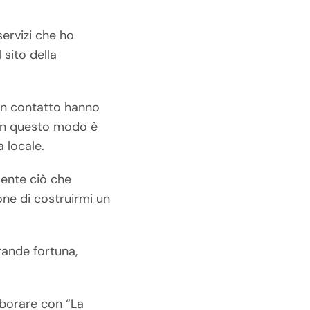
ervizi che ho
 sito della
in contatto hanno
. In questo modo è
 locale.
mente ciò che
one di costruirmi un
rande fortuna,
aborare con “La