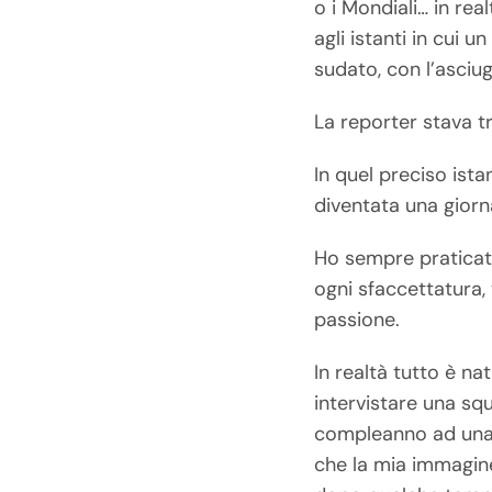
o i Mondiali… in re
agli istanti in cui 
sudato, con l’asciu
La reporter stava t
In quel preciso ist
diventata una giorna
Ho sempre praticato 
ogni sfaccettatura,
passione.
In realtà tutto è n
intervistare una squ
compleanno ad una p
che la mia immagine