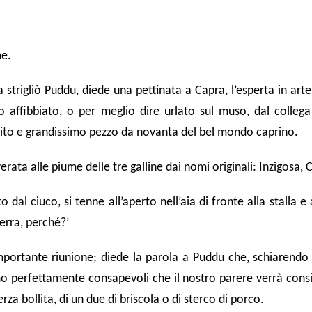
ne.
strigliò Puddu, diede una pettinata a Capra, l’esperta in art
to affibbiato, o per meglio dire urlato sul muso, dal colle
ito e grandissimo pezzo da novanta del bel mondo caprino.
rata alle piume delle tre galline dai nomi originali: Inzigosa,
o dal ciuco, si tenne all’aperto nell’aia di fronte alla stalla e 
uerra, perché?’
portante riunione; diede la parola a Puddu che, schiarendo 
mo perfettamente consapevoli che il nostro parere verrà cons
a bollita, di un due di briscola o di sterco di porco.