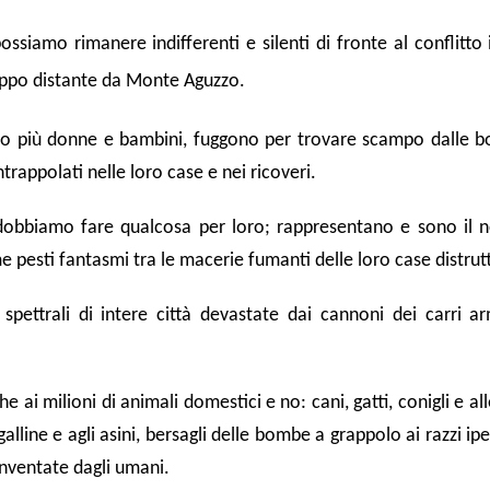
siamo rimanere indifferenti e silenti di fronte al conflitto
oppo distante da Monte Aguzzo.
 lo più donne e bambini, fuggono per trovare scampo dalle 
ntrappolati nelle loro case e nei ricoveri.
 dobbiamo fare qualcosa per loro; rappresentano e sono il n
 pesti fantasmi tra le macerie fumanti delle loro case distrut
pettrali di intere città devastate dai cannoni dei carri ar
e ai milioni di animali domestici e no: cani, gatti, conigli e all
 galline e agli asini, bersagli delle bombe a grappolo ai razzi ip
 inventate dagli umani.