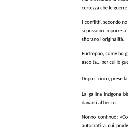
certezza che le guerre
I conflitti, secondo no
si possono imporre a n
sfiorano l’originalità.
Purtroppo, come ho già
ascolta… per cui le gu
Dopo il ciuco, prese
La gallina Inzigona b
davanti al becco.
Nonno continuò: «Con 
autocrati a cui prud