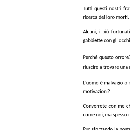
Tutti questi nostri fr
ricerca dei loro morti.
Alcuni, i più fortuna
gabbiette con gli occhi
Perché questo orrore?
riuscire a trovare una 
L’uomo è malvagio o n
motivazioni?
Converrete con me che
come noi, ma spesso m
Pur sforzando la nost