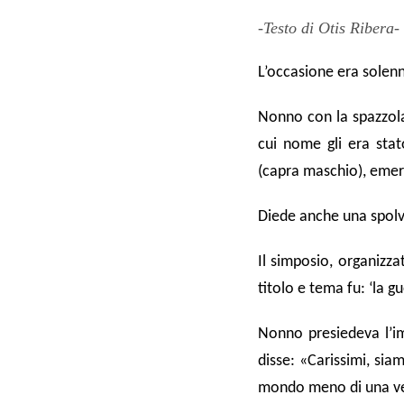
-Testo di Otis Ribera-
L’occasione era solen
Nonno con la spazzola 
cui nome gli era sta
(capra maschio), emer
Diede anche una spolve
Il simposio, organizzat
titolo e tema fu: ‘la g
Nonno presiedeva l’im
disse: «Carissimi, sia
mondo meno di una verz