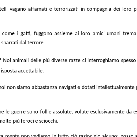
atelli vagano affamati e terrorizzati in compagnia dei loro p
ti come i gatti, fuggono assieme ai loro amici umani treman
 sbarrati dal terrore.
 Noi animali delle più diverse razze ci interroghiamo spesso
risposta accettabile.
oi non siamo abbastanza navigati e dotati intellettualmente p
 le guerre sono follie assolute, volute esclusivamente da e
olto più feroci e sciocchi.
ra mente non vediamo in tutto ciò raziocinio alcuno; posso g