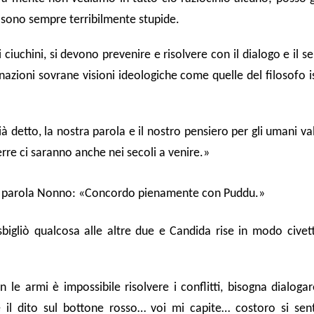
 sono sempre terribilmente stupide.
i ciuchini, si devono prevenire e risolvere con il dialogo e il s
azioni sovrane visioni ideologiche come quelle del filosofo is
 detto, la nostra parola e il nostro pensiero per gli umani v
erre ci saranno anche nei secoli a venire.»
 la parola Nonno: «Concordo pienamente con Puddu.»
isbigliò qualcosa alle altre due e Candida rise in modo cive
le armi è impossibile risolvere i conflitti, bisogna dialoga
e il dito sul bottone rosso… voi mi capite… costoro si sen