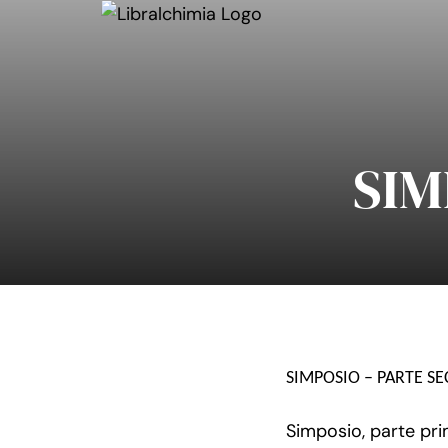
Salta
al
contenuto
SIM
SIMPOSIO – PARTE S
Simposio, parte prim