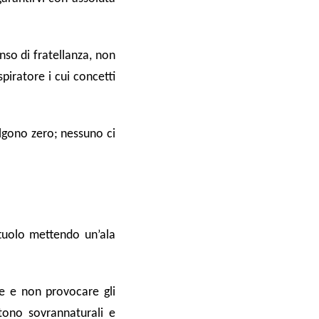
enso di fratellanza, non
piratore i cui concetti
algono zero; nessuno ci
ttuolo mettendo un’ala
re e non provocare gli
tono sovrannaturali e