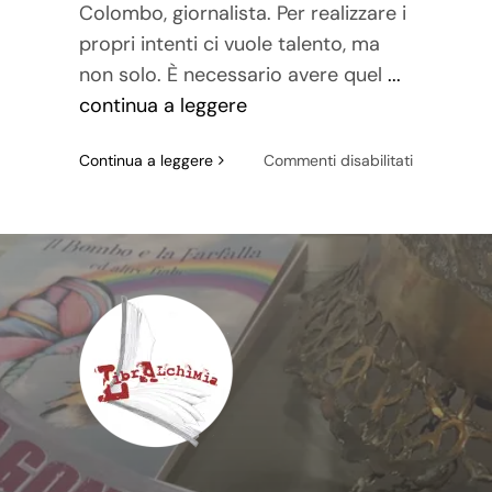
Colombo, giornalista. Per realizzare i
propri intenti ci vuole talento, ma
non solo. È necessario avere quel
...
continua a leggere
su
Continua a leggere
Commenti disabilitati
Daniela
Colombo
e
le
sfumature
della
comunicazi