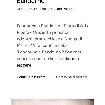
Bandolino
Di
Pietro
Marzo 10th, 2022
Libri
,
Notizie
Pandorina e Bandolino -Testo di Otis
Ribera- Orazietto prima di
addormentarsi, chiese a Nonna di
Mare: «Mi racconti la fiaba
‘Pandorina e Bandolino'? Son tanti
anni che non me la
... continua a
leggere
su
Continua a leggere
Commenti disabilitati
La
fiaba
di
Pandorina
e