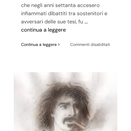
che negli anni settanta accesero
infiammati dibattiti tra sostenitori e
avversari delle sue tesi, fu
...
continua a leggere
su
Continua a leggere
Commenti disabilitati
Erich
Fromm:
fuga
dalla
libertà