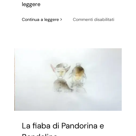
leggere
su
Continua a leggere
Commenti disabilitati
SIMPOSIO
–
parte
terza
La fiaba di Pandorina e