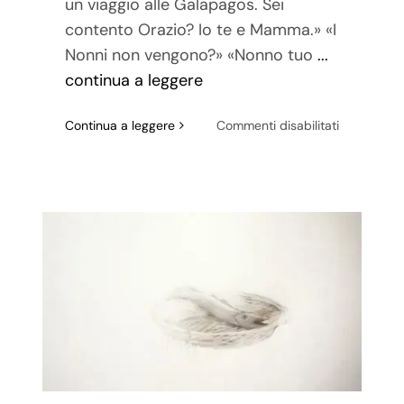
un viaggio alle Galapagos. Sei
contento Orazio? Io te e Mamma.» «I
Nonni non vengono?» «Nonno tuo
...
continua a leggere
su
Continua a leggere
Commenti disabilitati
Un
viaggio
alle
Galapagos