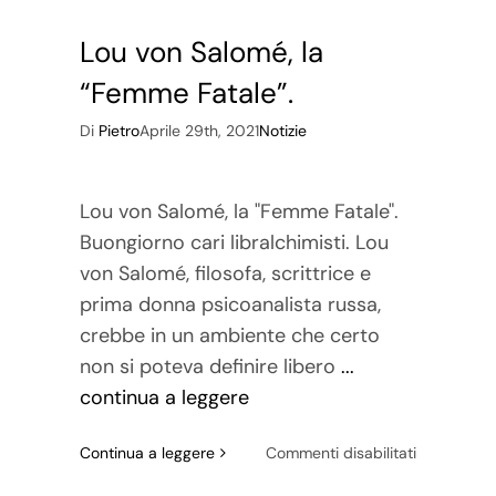
Lou von Salomé, la
“Femme Fatale”.
Di
Pietro
Aprile 29th, 2021
Notizie
Lou von Salomé, la "Femme Fatale".
Buongiorno cari libralchimisti. Lou
von Salomé, filosofa, scrittrice e
prima donna psicoanalista russa,
crebbe in un ambiente che certo
non si poteva definire libero
...
continua a leggere
su
Continua a leggere
Commenti disabilitati
Lou