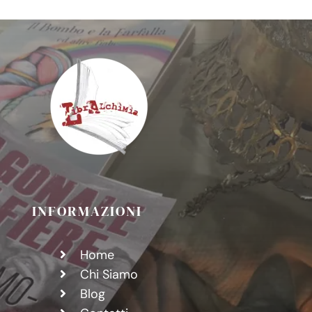
von
Salomé,
la
“Femme
Fatale”.
INFORMAZIONI
Home
Chi Siamo
Blog