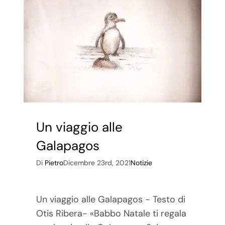
Bandolino
Un viaggio alle
Galapagos
Di
Pietro
Dicembre 23rd, 2021
Notizie
Un viaggio alle Galapagos - Testo di
Otis Ribera- «Babbo Natale ti regala