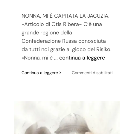
NONNA, MI È CAPITATA LA JACUZIA.
-Articolo di Otis Ribera- C’è una
grande regione della
Confederazione Russa conosciuta
da tutti noi grazie al gioco del Risiko.
«Nonna, mi è
... continua a leggere
su
Continua a leggere
Commenti disabilitati
Nonna,
mi
è
capitata
la
Jacuzia.