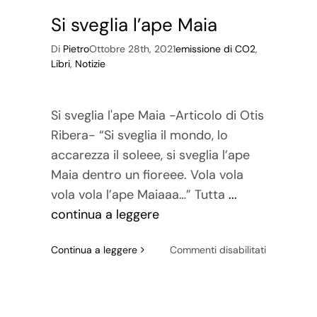
Si sveglia l’ape Maia
Di
Pietro
Ottobre 28th, 2021
emissione di CO2
,
Libri
,
Notizie
Si sveglia l'ape Maia -Articolo di Otis
Ribera- “Si sveglia il mondo, lo
accarezza il soleee, si sveglia l’ape
Maia dentro un fioreee. Vola vola
vola vola l’ape Maiaaa…” Tutta
...
continua a leggere
su
Continua a leggere
Commenti disabilitati
Si
sveglia
l’ape
Maia