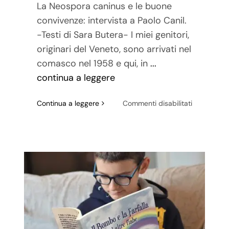
La Neospora caninus e le buone
convivenze: intervista a Paolo Canil.
-Testi di Sara Butera- I miei genitori,
originari del Veneto, sono arrivati nel
comasco nel 1958 e qui, in
...
continua a leggere
su
Continua a leggere
Commenti disabilitati
La
Neospora
caninus
e
le
buone
convivenze