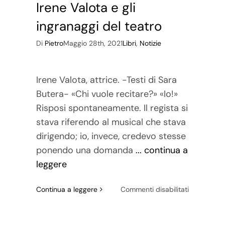
Irene Valota e gli
ingranaggi del teatro
Di
Pietro
Maggio 28th, 2021
Libri
,
Notizie
Irene Valota, attrice. -Testi di Sara
Butera- «Chi vuole recitare?» «Io!»
Risposi spontaneamente. Il regista si
stava riferendo al musical che stava
dirigendo; io, invece, credevo stesse
ponendo una domanda
... continua a
leggere
su
Continua a leggere
Commenti disabilitati
Irene
Valota
e