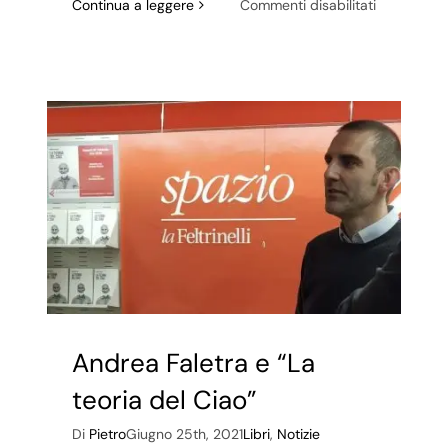
su
Continua a leggere
Commenti disabilitati
Valentina
Beltrami
e
il
castello
di
Vogogna
Andrea Faletra e “La
teoria del Ciao”
Di
Pietro
Giugno 25th, 2021
Libri
,
Notizie