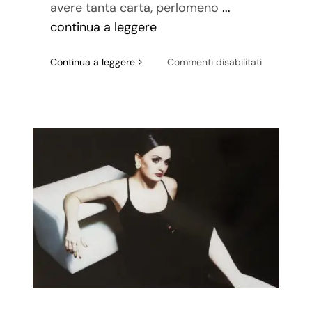
avere tanta carta, perlomeno
...
continua a leggere
su
Continua a leggere
Commenti disabilitati
Maria
Giovanna
Bernabei:
una
spugna
che
si
nutre
di
creatività.