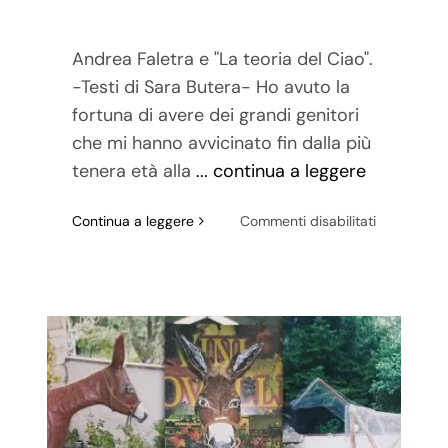
Andrea Faletra e "La teoria del Ciao".
-Testi di Sara Butera- Ho avuto la
fortuna di avere dei grandi genitori
che mi hanno avvicinato fin dalla più
tenera età alla
... continua a leggere
su
Continua a leggere
Commenti disabilitati
Andrea
Faletra
e
“La
teoria
del
Ciao”