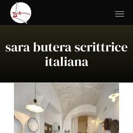
Salta
al
contenuto
sara butera scrittrice
italiana