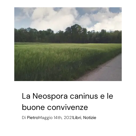
gli
ingranaggi
del
teatro
La Neospora caninus e le
buone convivenze
Di
Pietro
Maggio 14th, 2021
Libri
,
Notizie