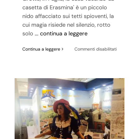
casetta di Erasmina' è un piccolo
nido affacciato sui tetti spioventi, la
cui magia risiede nel silenzio, rotto
solo
... continua a leggere
su
Continua a leggere
Commenti disabilitati
CASTELLA
GROTTE,
LA
CASA
VACANZE
DI
ERASMINA